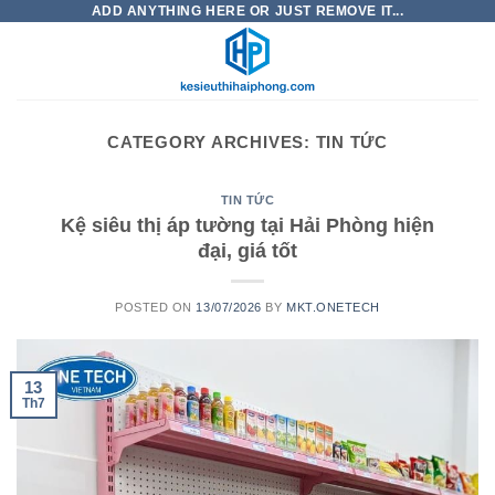
Skip
ADD ANYTHING HERE OR JUST REMOVE IT...
to
content
CATEGORY ARCHIVES:
TIN TỨC
TIN TỨC
Kệ siêu thị áp tường tại Hải Phòng hiện
đại, giá tốt
POSTED ON
13/07/2026
BY
MKT.ONETECH
13
Th7