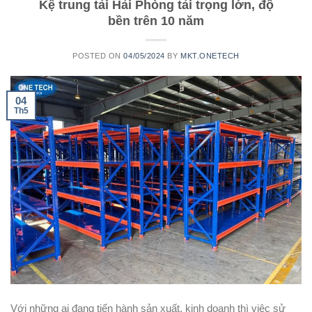
Kệ trung tải Hải Phòng tải trọng lớn, độ
bền trên 10 năm
POSTED ON
04/05/2024
BY
MKT.ONETECH
04
Th5
Với những ai đang tiến hành sản xuất, kinh doanh thì việc sử